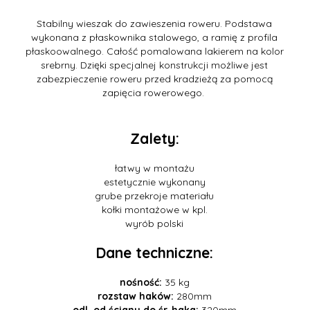
Stabilny wieszak do zawieszenia roweru. Podstawa
wykonana z płaskownika stalowego, a ramię z profila
płaskoowalnego. Całość pomalowana lakierem na kolor
srebrny. Dzięki specjalnej konstrukcji możliwe jest
zabezpieczenie roweru przed kradzieżą za pomocą
zapięcia rowerowego.
Zalety:
łatwy w montażu
estetycznie wykonany
grube przekroje materiału
kołki montażowe w kpl.
wyrób polski
Dane techniczne:
nośność:
35 kg
rozstaw haków:
280mm
odl. od ściany do śr. haka:
320mm