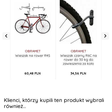
OBRAMET
OBRAMET
Wieszak na rower R4S
Wieszak czarny R6C na
Wie
rower do 30 kg do
zawieszenia za koło
60,
48
PLN
34,
56
PLN
Klienci, którzy kupili ten produkt wybrali
również...