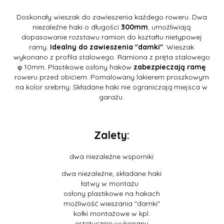
Doskonały wieszak do zawieszenia każdego roweru. Dwa
niezależne haki o długości
300mm
, umożliwiają
dopasowanie rozstawu ramion do kształtu nietypowej
ramy.
Idealny do zawieszenia "damki"
. Wieszak
wykonano z profila stalowego. Ramiona z pręta stalowego
φ 10mm. Plastikowe osłony haków
zabezpieczają ramę
roweru przed obiciem. Pomalowany lakierem proszkowym
na kolor srebrny. Składane haki nie ograniczają miejsca w
garażu.
Zalety:
dwa niezależne wsporniki
dwa niezależne, składane haki
łatwy w montażu
osłony plastikowe na hakach
możliwość wieszania "damki"
kołki montażowe w kpl.
estetycznie wykonany