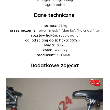
wyrób polski
Dane techniczne:
nośność:
25 kg
przeznaczenie:
rower "męski", "damka", "holender" itp.
rozstaw haków:
regulowany
odl.od ściany do śr. haka:
300mm
waga:
0,9kg
kolor:
srebrny
producent:
OBRAMET
Dodatkowe zdjęcia: