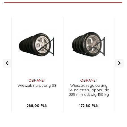
OBRAMET
OBRAMET
Wieszak na opony S8
Wieszak regulowany
W
S4 na cztery opony do
225 mm udźwig 150 kg
288,
00
PLN
172,
80
PLN