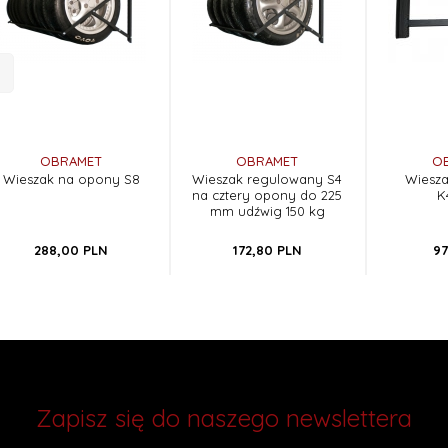
OBRAMET
OBRAMET
O
Wieszak na opony S8
Wieszak regulowany S4
Wiesz
na cztery opony do 225
K
mm udźwig 150 kg
288,
00
PLN
172,
80
PLN
97
Zapisz się do naszego newslettera