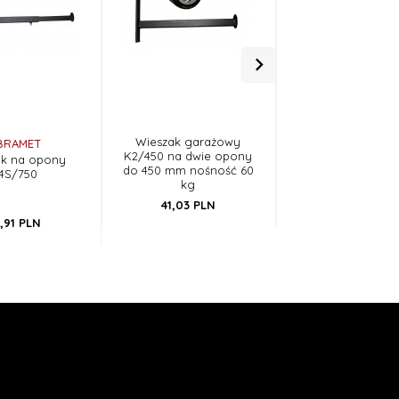
Wieszak garażowy
Wieszak garaż
BRAMET
K2/450 na dwie opony
K2/350 na dwie 
ak na opony
do 450 mm nośność 60
do 350 mm nośno
4S/750
kg
kg
41,
03
PLN
38,
14
PLN
,
91
PLN