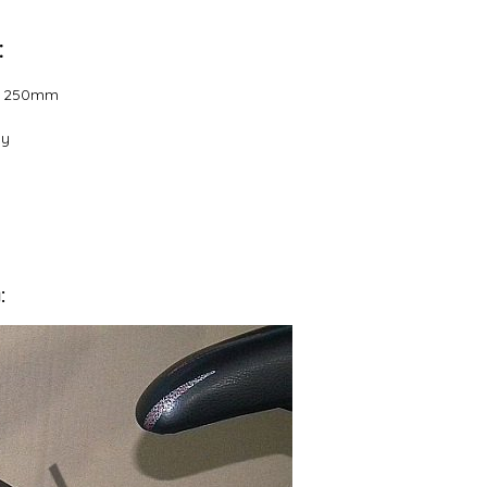
:
:
250mm
any
: