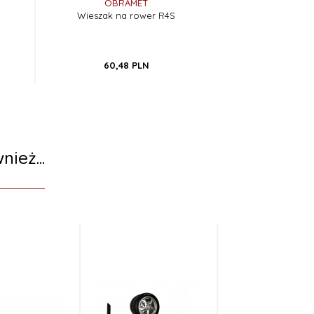
OBRAMET
Wieszak na rower R4S
60,
48
PLN
nież...