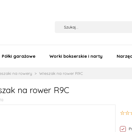
Półki garażowe
Worki bokserskie i narty
Narzęd
eszaki na rowery
Wieszak na rower R9C
szak na rower R9C
118
P