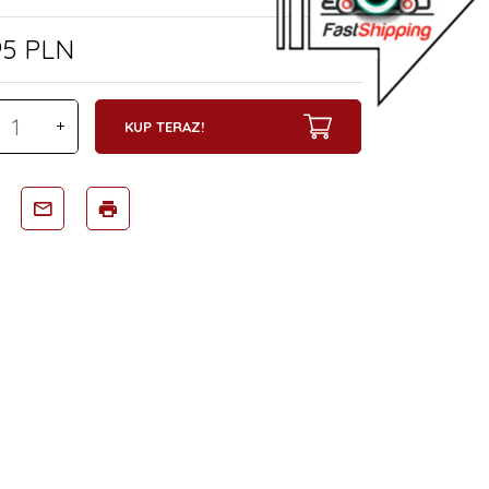
95
PLN
KUP TERAZ!