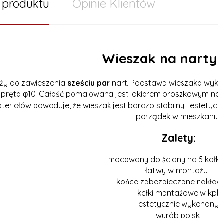
 produktu
Opinie Klientów
Wieszak na nart
uży do zawieszania
sześciu par
nart. Podstawa wieszaka wyko
 pręta φ10. Całość pomalowana jest lakierem proszkowym n
teriałów powoduje, że wieszak jest bardzo stabilny i estetyc
porządek w mieszkaniu
Zalety:
mocowany do ściany na 5 ko
łatwy w montażu
końce zabezpieczone nakł
kołki montażowe w kpl
estetycznie wykonan
wyrób polski