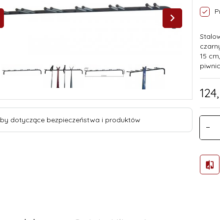
P
Stalo
czarn
15 cm
piwni
124,
by dotyczące bezpieczeństwa i produktów