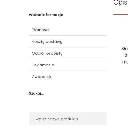
Opis
Ważne informacje
Płatności
Koszty dostawy
Sł
Odbiór osobisty
z
ma
Reklamacje
Gwarancja
Szukaj...
Szukaj...