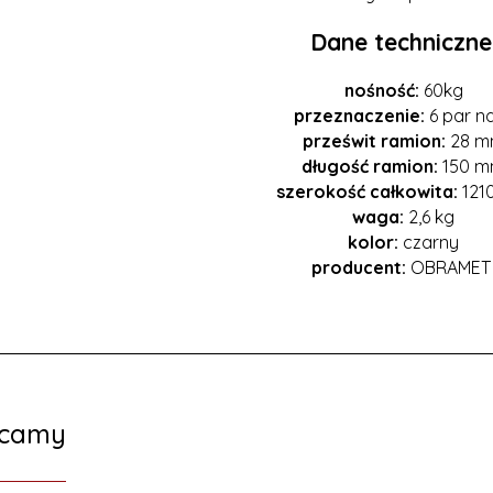
Dane techniczne
nośność:
60kg
przeznaczenie:
6 par n
prześwit ramion:
28 m
długość ramion:
150 
szerokość całkowita:
121
waga:
2,6 kg
kolor:
czarny
producent:
OBRAME
ecamy