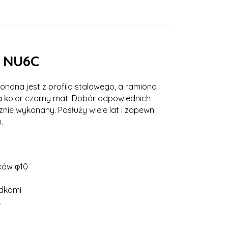
y NU6C
nana jest z profila stalowego, a ramiona
a kolor czarny mat. Dobór odpowiednich
znie wykonany. Posłuży wiele lat i zapewni
.
łków φ10
adkami
.
y