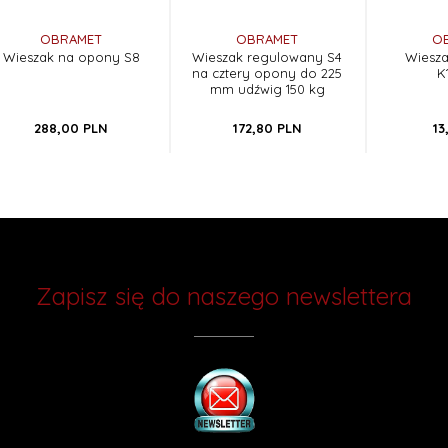
OBRAMET
OBRAMET
O
Wieszak na opony S8
Wieszak regulowany S4
Wiesz
na cztery opony do 225
K
mm udźwig 150 kg
288,
00
PLN
172,
80
PLN
13
Zapisz się do naszego newslettera
Chcesz otrzymywać rabaty i wiedzieć