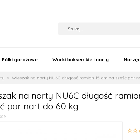
Półki garażowe
Worki bokserskie i narty
Narzęd
rty
Wieszak na narty NU6C długość ramion 15 cm na sześć par na
szak na narty NU6C długość ramio
ć par nart do 60 kg
309