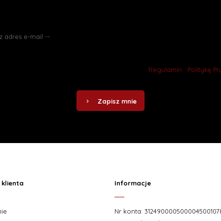
o promocjach jako pierwszy? Zapisz się do naszego newslettera.
ąc się do naszego newslettera akceptujesz nasz
Regulamin
i
Politykę P
Zapisz mnie
klienta
Informacje
ie
Nr konta: 312490000500004500107