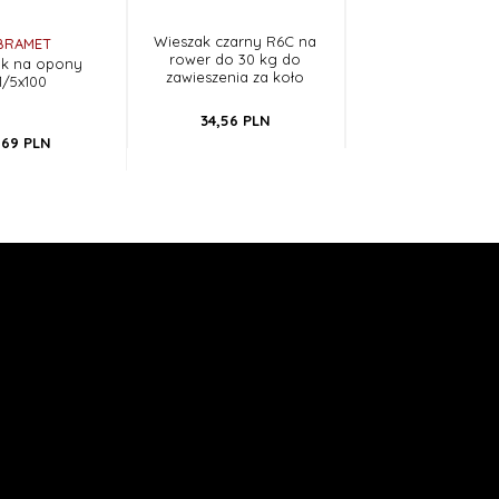
Wieszak czarny R6C na
Wieszak na gitar
BRAMET
rower do 30 kg do
udźwig do 20 kg c
ak na opony
zawieszenia za koło
1/5x100
34,
56
PLN
28,
80
PLN
,
69
PLN