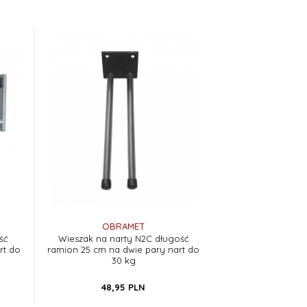
OBRAMET
ść
Wieszak na narty N2C długość
rt do
ramion 25 cm na dwie pary nart do
30 kg
48,
95
PLN