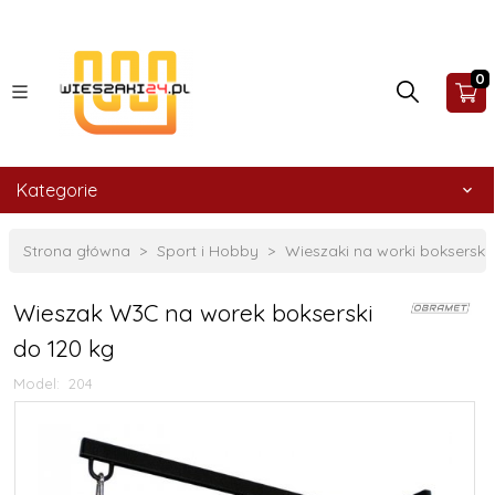
0
Kategorie
Strona główna
Sport i Hobby
Wieszaki na worki bokserski
Wieszak W3C na worek bokserski
do 120 kg
Model:
204