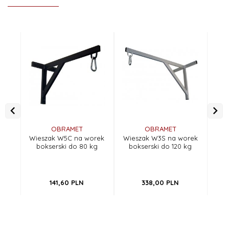
OBRAMET
OBRAMET
Wieszak W5C na worek
Wieszak W3S na worek
Wie
bokserski do 80 kg
bokserski do 120 kg
bo
dł
141,
60
PLN
338,
00
PLN