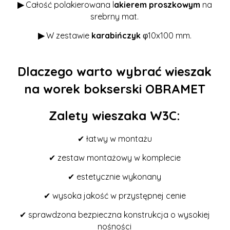
▶
Całość polakierowana l
akierem proszkowym
na
srebrny mat.
▶
W zestawie
karabińczyk
φ10x100 mm.
Dlaczego warto wybrać wieszak
na worek bokserski OBRAMET
Zalety wieszaka W3C:
✔ łatwy w montażu
✔ zestaw montażowy w komplecie
✔ estetycznie wykonany
✔ wysoka jakość w przystępnej cenie
✔ sprawdzona bezpieczna konstrukcja o wysokiej
nośności