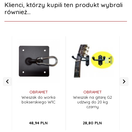
Klienci, którzy kupili ten produkt wybrali
również...
OBRAMET
OBRAMET
Wieszak do worka
Wieszak na gitarę G2
W
bokserskiego W1C
udźwig do 20 kg
czarny
48,
94
PLN
28,
80
PLN