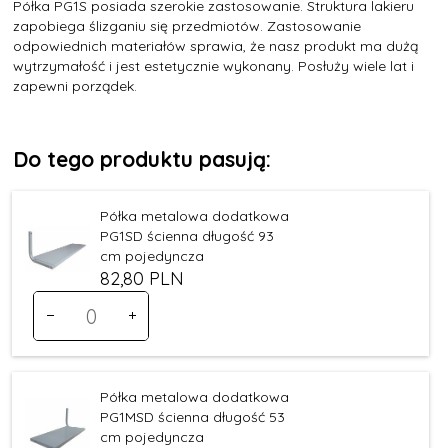
Półka PG1S posiada szerokie zastosowanie. Struktura lakieru
zapobiega ślizganiu się przedmiotów. Zastosowanie
odpowiednich materiałów sprawia, że nasz produkt ma dużą
wytrzymałość i jest estetycznie wykonany. Posłuży wiele lat i
zapewni porządek.
Do tego produktu pasują:
Półka metalowa dodatkowa
PG1SD ścienna długość 93
cm pojedyncza
82,
80
PLN
Ilość
dla
produktu
237
Półka metalowa dodatkowa
PG1MSD ścienna długość 53
cm pojedyncza