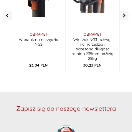
OBRAMET
OBRAMET
Wieszak na narzędzia
Wieszak NG3 uchwyt
Pó
NG2
na narzędzia i
ści
akcesoria długość
ramion 235mm udźwig
25kg
23,
04
PLN
30,
23
PLN
Zapisz się do naszego newslettera