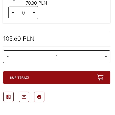
70,
80
PLN
Ilość
dla
produktu
244
105,
60
PLN
KUP TERAZ!