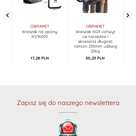
OBRAMET
OBRAMET
Wieszak na opony
Wieszak NG3 uchwyt
Wie
K1/8x100
na narzędzia i
B10
akcesoria długość
ramion 235mm udźwig
25kg
17,
28
PLN
30,
23
PLN
Zapisz się do naszego newslettera