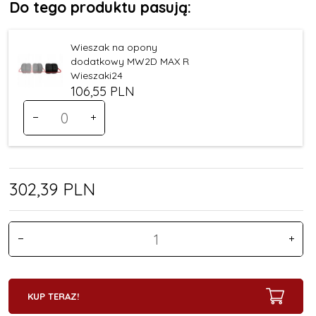
Do tego produktu pasują:
Wieszak na opony
dodatkowy MW2D MAX R
Wieszaki24
106,
55
PLN
Ilość
dla
produktu
170
302,
39
PLN
KUP TERAZ!