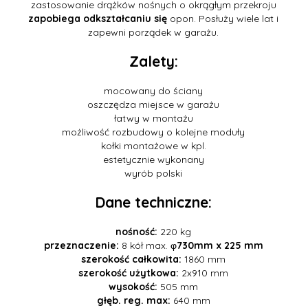
zastosowanie drążków nośnych o okrągłym przekroju
zapobiega odkształcaniu się
opon. Posłuży wiele lat i
zapewni porządek w garażu.
Zalety:
mocowany do ściany
oszczędza miejsce w garażu
łatwy w montażu
możliwość rozbudowy o kolejne moduły
kołki montażowe w kpl.
estetycznie wykonany
wyrób polski
Dane techniczne:
nośność:
220 kg
przeznaczenie:
8 kół max. φ
730mm x 225 mm
szerokość całkowita:
1860 mm
szerokość użytkowa:
2x910 mm
wysokość:
505 mm
głęb. reg. max:
640 mm