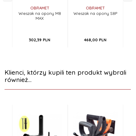
OBRAMET
OBRAMET
Wieszak na opony M8
Wieszak na opony S8P
Wi
MAX
302,
39
PLN
468,
00
PLN
Klienci, którzy kupili ten produkt wybrali
również...