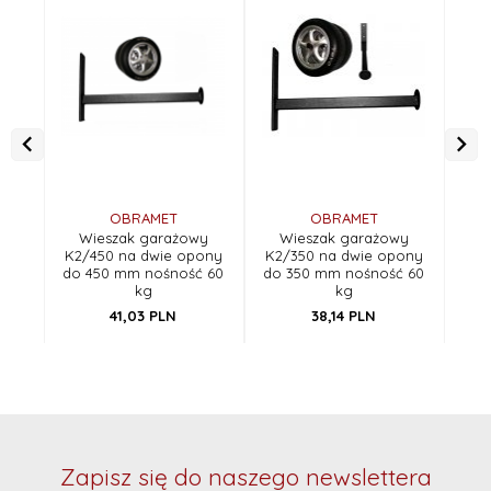
OBRAMET
OBRAMET
Wieszak garażowy
Wieszak garażowy
W
K2/450 na dwie opony
K2/350 na dwie opony
K1/
do 450 mm nośność 60
do 350 mm nośność 60
kg
kg
41,
03
PLN
38,
14
PLN
Zapisz się do naszego newslettera