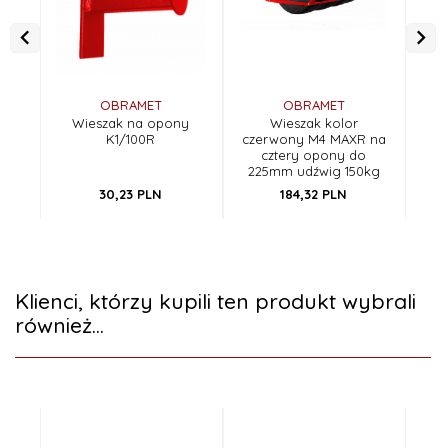
OBRAMET
OBRAMET
Wieszak na opony
Wieszak kolor
W
K1/100R
czerwony M4 MAXR na
cztery opony do
o
225mm udźwig 150kg
30,
23
PLN
184,
32
PLN
Klienci, którzy kupili ten produkt wybrali
również...