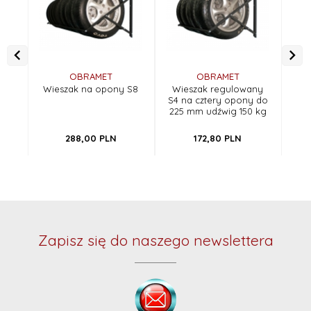
OBRAMET
OBRAMET
Wieszak na opony S8
Wieszak regulowany
W
S4 na cztery opony do
225 mm udźwig 150 kg
288,
00
PLN
172,
80
PLN
Zapisz się do naszego newslettera